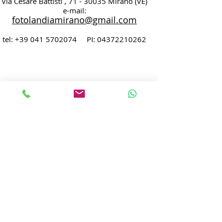
Via Cesare Battisti , 71 - 30035 Mirano (VE)
e-mail:
fotolandiamirano@gmail.com
tel:
+39 041 5702074
PI:
04372210262