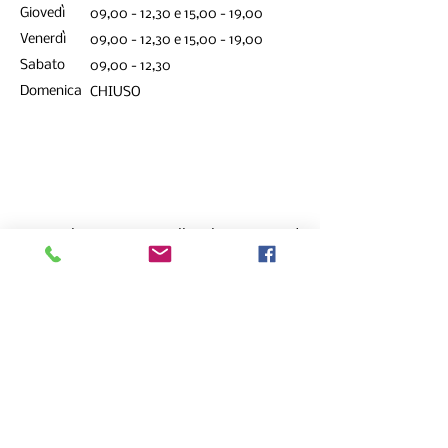
Giovedì
09,00 - 12,30 e 15,00 - 19,00
Venerdì
09,00 - 12,30 e 15,00 - 19,00
Sabato
09,00 - 12,30
Domenica
CHIUSO
© Copyright
1990-2026
all Rights Reserved
Fotolandia
Via Cesare Battisti , 71 - 30035 Mirano (VE)
e-mail:
fotolandiamirano@gmail.com
tel:
+39 041 5702074
PI:
04372210262