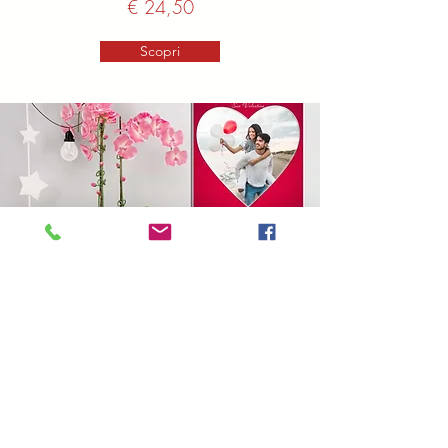
€ 24,50
Scopri
Poster
Vari formati
a partire da
€ 10,00